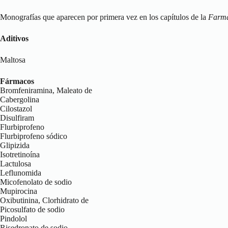
Monografías que aparecen por primera vez en los capítulos de la
Farma
Aditivos
Maltosa
Fármacos
Bromfeniramina, Maleato de
Cabergolina
Cilostazol
Disulfiram
Flurbiprofeno
Flurbiprofeno sódico
Glipizida
Isotretinoína
Lactulosa
Leflunomida
Micofenolato de sodio
Mupirocina
Oxibutinina, Clorhidrato de
Picosulfato de sodio
Pindolol
Risedronato de sodio