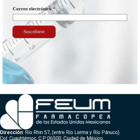
e
Correo electrónico
*
l
e
c
t
r
Suscribirse
ó
n
i
c
o
*
*
Dirección
: Río Rhin 57, (entre Río Lerma y Río Pánuco).
Col. Cuauhtémoc. C.P. 06500, Ciudad de México.