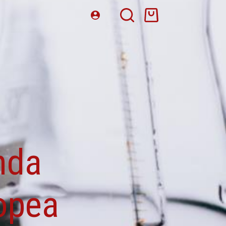
nda
copea