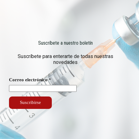
Suscríbete a nuestro boletín
Suscríbete para enterarte de todas nuestras
novedades
C
Correo electrónico
*
o
r
r
e
o
Suscribirse
C
o
r
r
e
o
C